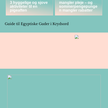
3 hyggelige og sjove
mangler pleje – og
aktiviteter til en
sommerpengepunge
pigeaften
n mangler rabatter
Guide til Egyptiske Guder i Krydsord