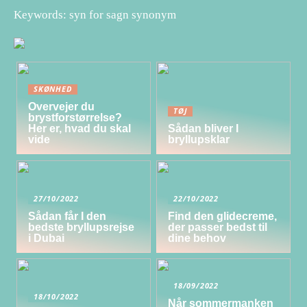
Keywords: syn for sagn synonym
SKØNHED
Overvejer du
TØJ
brystforstørrelse?
Her er, hvad du skal
Sådan bliver I
vide
bryllupsklar
27/10/2022
22/10/2022
Sådan får I den
Find den glidecreme,
bedste bryllupsrejse
der passer bedst til
i Dubai
dine behov
18/09/2022
18/10/2022
Når sommermanken