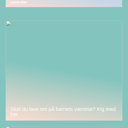
veninder
Skal du lave om på barnets værelse? Kig med
her