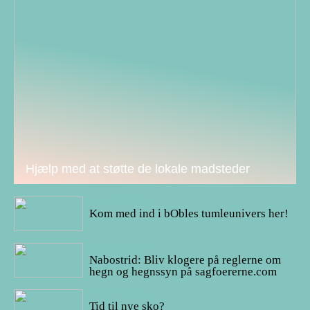
Hjælp med at støtte de lokale madsteder
05/02/2022
Kom med ind i bObles tumleunivers her!
03/02/2022
Nabostrid: Bliv klogere på reglerne om
hegn og hegnssyn på sagfoererne.com
23/01/2022
Tid til nye sko?