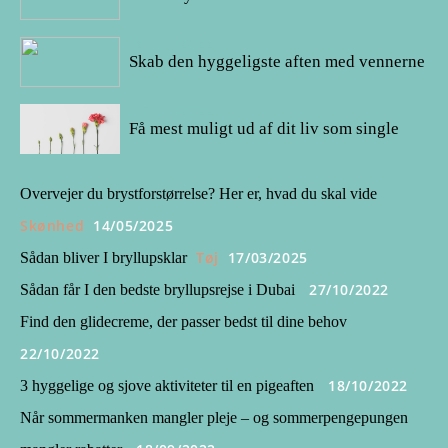
21/01/2022
Skab den hyggeligste aften med vennerne
17/01/2022
Få mest muligt ud af dit liv som single
Overvejer du brystforstørrelse? Her er, hvad du skal vide
Skønhed
14/05/2025
Tøj
17/03/2025
Sådan bliver I bryllupsklar
27/10/2022
Sådan får I den bedste bryllupsrejse i Dubai
Find den glidecreme, der passer bedst til dine behov
22/10/2022
18/10/2022
3 hyggelige og sjove aktiviteter til en pigeaften
Når sommermanken mangler pleje – og sommerpengepungen