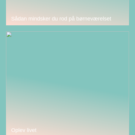
Sådan mindsker du rod på børneværelset
Oplev livet