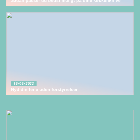
Sådan passer du bedst muligt på dine køkkenknive
16/06/2022
Nyd din ferie uden forstyrrelser