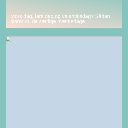
Mors dag, fars dag og valentinsdag? Sådan
klarer du de særlige mærkedage