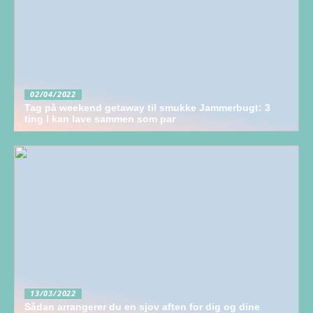
02/04/2022
Tag på weekend getaway til smukke Jammerbugt: 3
ting I kan lave sammen som par
13/03/2022
Sådan arrangerer du en sjov aften for dig og dine