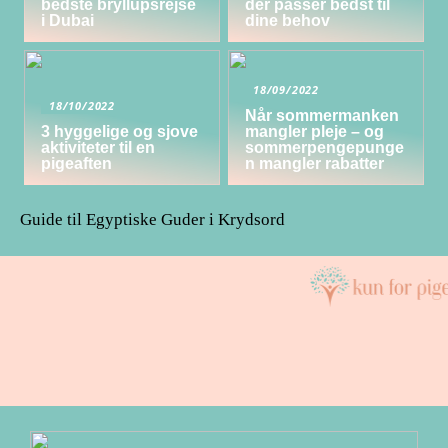
bedste bryllupsrejse
der passer bedst til
i Dubai
dine behov
18/09/2022
18/10/2022
Når sommermanken
3 hyggelige og sjove
mangler pleje – og
aktiviteter til en
sommerpengepunge
pigeaften
n mangler rabatter
Guide til Egyptiske Guder i Krydsord