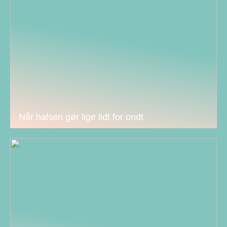
Når halsen gør lige lidt for ondt