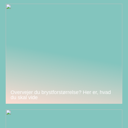
Overvejer du brystforstørrelse? Her er, hvad
du skal vide