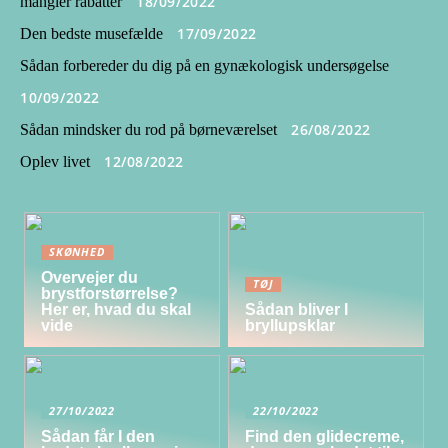
18/09/2022
mangler rabatter
17/09/2022
Den bedste musefælde
Sådan forbereder du dig på en gynækologisk undersøgelse
10/09/2022
26/08/2022
Sådan mindsker du rod på børneværelset
12/08/2022
Oplev livet
SKØNHED
Overvejer du
TØJ
brystforstørrelse?
Her er, hvad du skal
Sådan bliver I
vide
bryllupsklar
27/10/2022
22/10/2022
Sådan får I den
Find den glidecreme,