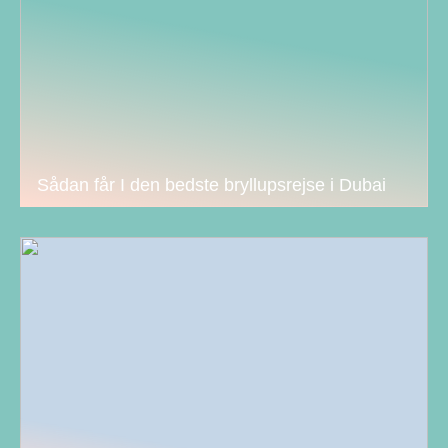
Sådan får I den bedste bryllupsrejse i Dubai