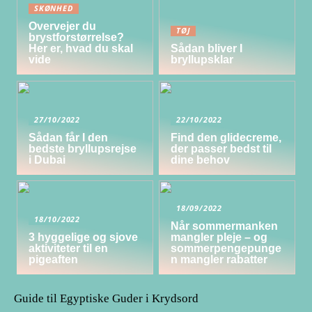
SKØNHED
Overvejer du
TØJ
brystforstørrelse?
Her er, hvad du skal
Sådan bliver I
vide
bryllupsklar
27/10/2022
22/10/2022
Sådan får I den
Find den glidecreme,
bedste bryllupsrejse
der passer bedst til
i Dubai
dine behov
18/09/2022
18/10/2022
Når sommermanken
3 hyggelige og sjove
mangler pleje – og
aktiviteter til en
sommerpengepunge
pigeaften
n mangler rabatter
Guide til Egyptiske Guder i Krydsord