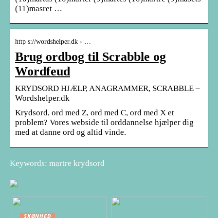
(11)masret …
http s://wordshelper.dk › …
Brug ordbog til Scrabble og
Wordfeud
KRYDSORD HJÆLP, ANAGRAMMER, SCRABBLE –
Wordshelper.dk
Krydsord, ord med Z, ord med C, ord med X et
problem? Vores webside til orddannelse hjælper dig
med at danne ord og altid vinde.
Keywords: martre krydsord
SKØNHED