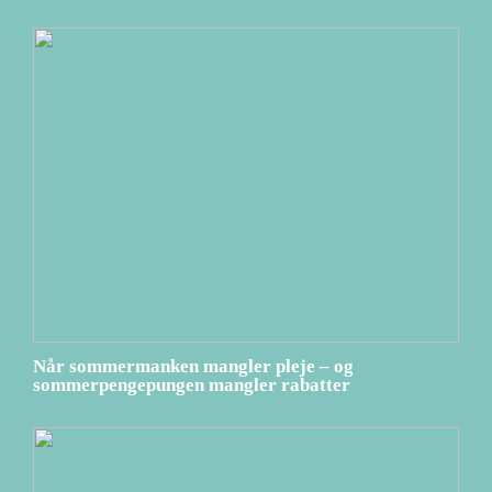
Når sommermanken mangler pleje – og
sommerpengepungen mangler rabatter