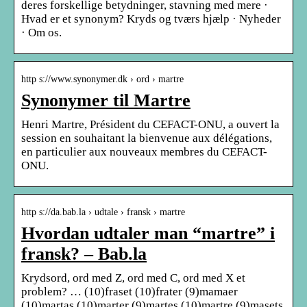
deres forskellige betydninger, stavning med mere ·
Hvad er et synonym? Kryds og tværs hjælp · Nyheder
· Om os.
http s://www.synonymer.dk › ord › martre
Synonymer til Martre
Henri Martre, Président du CEFACT-ONU, a ouvert la
session en souhaitant la bienvenue aux délégations,
en particulier aux nouveaux membres du CEFACT-
ONU.
http s://da.bab.la › udtale › fransk › martre
Hvordan udtaler man “martre” i
fransk? – Bab.la
Krydsord, ord med Z, ord med C, ord med X et
problem? … (10)fraset (10)frater (9)mamaer
(10)martas (10)marter (9)martes (10)martre (9)masets