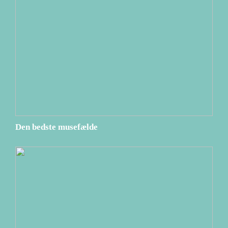
Den bedste musefælde