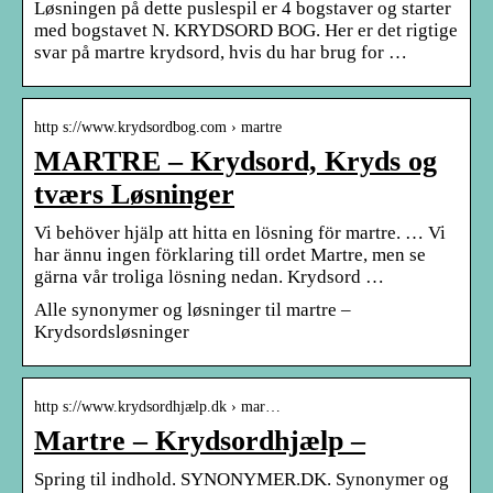
Løsningen på dette puslespil er 4 bogstaver og starter
med bogstavet N. KRYDSORD BOG. Her er det rigtige
svar på martre krydsord, hvis du har brug for …
http s://www.krydsordbog.com › martre
MARTRE – Krydsord, Kryds og
tværs Løsninger
Vi behöver hjälp att hitta en lösning för martre. … Vi
har ännu ingen förklaring till ordet Martre, men se
gärna vår troliga lösning nedan. Krydsord …
Alle synonymer og løsninger til martre –
Krydsordsløsninger
http s://www.krydsordhjælp.dk › mar…
Martre – Krydsordhjælp –
Spring til indhold. SYNONYMER.DK. Synonymer og